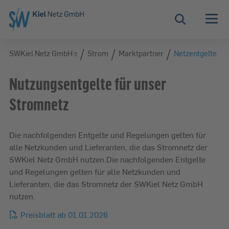
Zur Hauptnavigation springen
Zur Servicelasche springen
Zum Hauptinhalt springen
Zur Footernavigation springen
Suche
/
/
/
/
z GmbH
SWKiel Netz GmbH
Unsere Netze
Strom
Marktpartner
Netzentgelte
Nutzungsentgelte für unser
Stromnetz
Die nachfolgenden Entgelte und Regelungen gelten für
alle Netzkunden und Lieferanten, die das Stromnetz der
SWKiel Netz GmbH nutzen.Die nachfolgenden Entgelte
und Regelungen gelten für alle Netzkunden und
Lieferanten, die das Stromnetz der SWKiel Netz GmbH
nutzen.
Preisblatt ab 01.01.2026