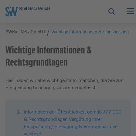
Zur Hauptnavigation springen
Zur Servicelasche springen
Zum Hauptinhalt springen
Zur Footernavigation springen
Suche
/
/
bH
SWKiel Netz GmbH
Service & Kontakt
Wichtige Informationen zur Einspeisung
Wichtige Informationen &
Rechtsgrundlagen
Hier haben wir alle wichtigen Informationen, die Sie zur
Einspeisung benötigen, zusammengefasst.
Information der Öffentlichkeit gemäß §77 EEG
& Rechts­grundlagen Vergütung Ihrer
Einspeisung / Erzeugung & Vertragspartner­
wechsel