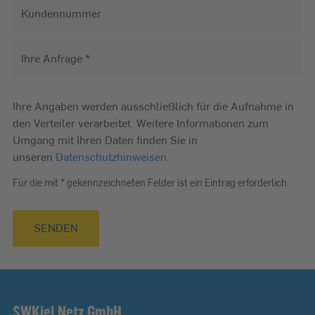
Kundennummer
Ihre Anfrage
sWKielNetzGmbH-
Ihre Angaben werden ausschließlich für die Aufnahme in
FormularEnergySharing-
den Verteiler verarbeitet. Weitere Informationen zum
28512-
Umgang mit Ihren Daten finden Sie in
DinOGV6pj
unseren
Datenschutzhinweisen
.
Für die mit * gekennzeichneten Felder ist ein Eintrag erforderlich.
SENDEN
SWKiel Netz GmbH