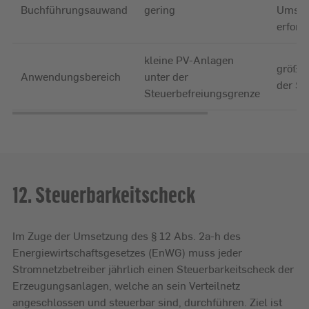
Buchführungsauwand
gering
Umsat
erford
kleine PV-Anlagen
größer
Anwendungsbereich
unter der
der St
Steuerbefreiungsgrenze
12. Steuerbarkeitscheck
Im Zuge der Umsetzung des § 12 Abs. 2a-h des
Energiewirtschaftsgesetzes (EnWG) muss jeder
Stromnetzbetreiber jährlich einen Steuerbarkeitscheck der
Erzeugungsanlagen, welche an sein Verteilnetz
angeschlossen und steuerbar sind, durchführen. Ziel ist