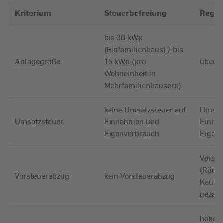
Kriterium
Steuerbefreiung
Regel
bis 30 kWp
(Einfamilienhaus) / bis
Anlagegröße
15 kWp (pro
über 
Wohneinheit in
Mehrfamilienhäusern)
keine Umsatzsteuer auf
Umsatz
Umsatzsteuer
Einnahmen und
Einna
Eigenverbrauch
Eigen
Vorste
(Rücke
Vorsteuerabzug
kein Vorsteuerabzug
Kauf u
gezahl
höher,