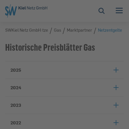
Zur Hauptnavigation springen
Zur Servicelasche springen
Zum Hauptinhalt springen
Zur Footernavigation springen
Suche
/
/
/
/
etz GmbH
SWKiel Netz GmbH
Unsere Netze
Gas
Marktpartner
Netzentgelte
Historische Preisblätter Gas
2025
2024
2023
2022